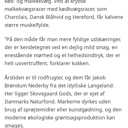
kød- og malkekvæg. Ved at krydse
malkekvægsracer med kødkvægsracer, som
Charolais, Dansk Blåhvid og Hereford, får kalvene
større muskelfylde.
”På den måde får man mere fyldige udskæringer,
der er kendetegnet ved en dejlig mild smag, en
enestående mørhed og et helhedsindtryk, der er
helt uovertruffent, forklarer kokken.
Årstiden er til rodfrugter, og dem får Jakob
Brøndum Nederby fra det idylliske Langeland.
Her ligger Skovsgaard Gods, der er ejet af
Danmarks Naturfond. Markerne dyrkes uden
brug af sprøjtemidler eller kunstgødning, og den
moderne økologiske grøntsagsproduktion kan
smages.