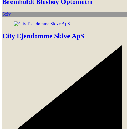
Breinholdt Bleshøy Optometri
Sølv
City Ejendomme Skive ApS