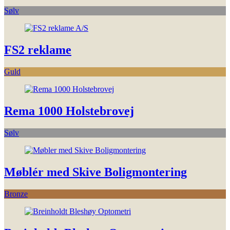
Sølv
FS2 reklame
Guld
Rema 1000 Holstebrovej
Sølv
Møblér med Skive Boligmontering
Bronze