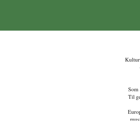
Kultur
Som a
Til g
Europ
musi