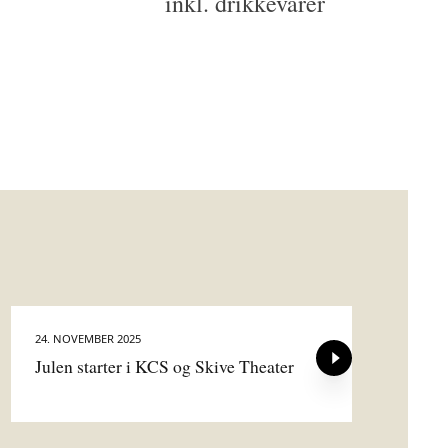
inkl. drikkevarer
24. NOVEMBER 2025
10
Julen starter i KCS og Skive Theater
An