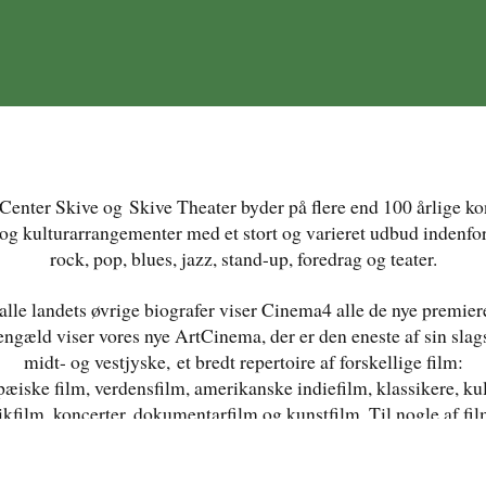
Center Skive og Skive Theater byder på flere end 100 årlige ko
og kulturarrangementer med et stort og varieret udbud indenfo
rock, pop, blues, jazz, stand-up, foredrag og teater.
lle landets øvrige biografer viser Cinema4 alle de nye premier
engæld viser vores nye ArtCinema, der er den eneste af sin slags
midt- og vestjyske, et bredt repertoire af forskellige film:
æiske film, verdensfilm, amerikanske indiefilm, klassikere, kul
kfilm, koncerter, dokumentarfilm og kunstfilm. Til nogle af fi
vil der være events, hvor filmene fx vil blive introduceret
af relevante personer.