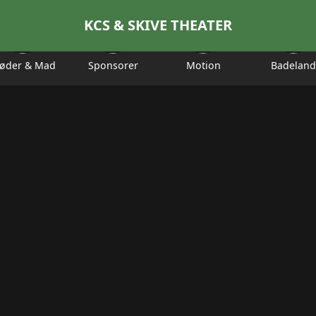
KCS & SKIVE THEATER
øder & Mad
Sponsorer
Motion
Badeland