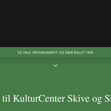
SE HELE PROGRAMMET OG KØB BILLET HER
il KulturCenter Skive og S