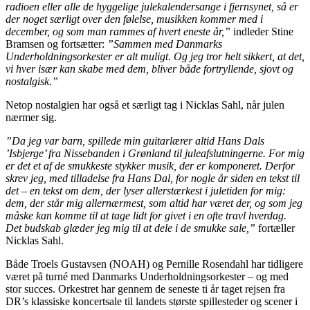
radioen eller alle de hyggelige julekalendersange i fjernsynet, så er
der noget særligt over den følelse, musikken kommer med i
december, og som man rammes af hvert eneste år,”
indleder Stine
Bramsen og fortsætter:
”Sammen med Danmarks
Underholdningsorkester er alt muligt. Og jeg tror helt sikkert, at det,
vi hver især kan skabe med dem, bliver både fortryllende, sjovt og
nostalgisk.”
Netop nostalgien har også et særligt tag i Nicklas Sahl, når julen
nærmer sig.
”Da jeg var barn, spillede min guitarlærer altid Hans Dals
’Isbjerge’ fra Nissebanden i Grønland til juleafslutningerne. For mig
er det et af de smukkeste stykker musik, der er komponeret. Derfor
skrev jeg, med tilladelse fra Hans Dal, for nogle år siden en tekst til
det – en tekst om dem, der lyser allerstærkest i juletiden for mig:
dem, der står mig allernærmest, som altid har været der, og som jeg
måske kan komme til at tage lidt for givet i en ofte travl hverdag.
Det budskab glæder jeg mig til at dele i de smukke sale,”
fortæller
Nicklas Sahl.
Både Troels Gustavsen (NOAH) og Pernille Rosendahl har tidligere
været på turné med Danmarks Underholdningsorkester – og med
stor succes. Orkestret har gennem de seneste ti år taget rejsen fra
DR’s klassiske koncertsale til landets største spillesteder og scener i