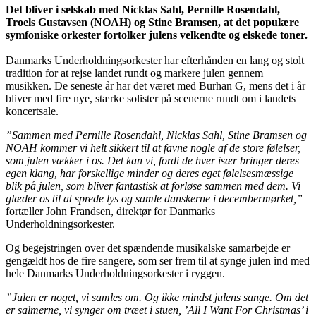
Det bliver i selskab med Nicklas Sahl, Pernille Rosendahl,
Troels Gustavsen (NOAH) og Stine Bramsen, at det populære
symfoniske orkester fortolker julens velkendte og elskede toner.
Danmarks Underholdningsorkester har efterhånden en lang og stolt
tradition for at rejse landet rundt og markere julen gennem
musikken. De seneste år har det været med Burhan G, mens det i år
bliver med fire nye, stærke solister på scenerne rundt om i landets
koncertsale.
”Sammen med Pernille Rosendahl, Nicklas Sahl, Stine Bramsen og
NOAH kommer vi helt sikkert til at favne nogle af de store følelser,
som julen vækker i os. Det kan vi, fordi de hver især bringer deres
egen klang, har forskellige minder og deres eget følelsesmæssige
blik på julen, som bliver fantastisk at forløse sammen med dem. Vi
glæder os til at sprede lys og samle danskerne i decembermørket,”
fortæller John Frandsen, direktør for Danmarks
Underholdningsorkester.
Og begejstringen over det spændende musikalske samarbejde er
gengældt hos de fire sangere, som ser frem til at synge julen ind med
hele Danmarks Underholdningsorkester i ryggen.
”Julen er noget, vi samles om. Og ikke mindst julens sange. Om det
er salmerne, vi synger om træet i stuen, ’All I Want For Christmas’ i