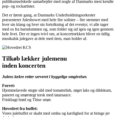
publikumselskede samarbejder med nogle af Danmarks mest kendte
pop- og rockartister.
Det er første gang, at Danmarks Underholdningsorkester
præsenterer Juleshowet med hele fire solister – fire stemmer med
hver sin klang og hver sin fortolkning af det eventyr, vi alle tager
med os fra barndommen og, som folder sig ud igen og igen gennem
hele livet. Der er ingen tvivl om, at koncertrækken bliver en tidlig
musikalsk julegave at dele med dem, man holder af.
Tilkøb lækker julemenu
inden koncerten
Julens lækre retter serveret i hyggelige omgivelser.
Forret:
Hjemmelavede stegte sild med tomatrelish, røget laks og dildskum,
paneret og smørstegt torsk med tatarsauce.
Friskbagt brød og Thise smør.
Hovedret fra buffet:
Vores julebuffet er skabt med omhu og kærlighed for at bringe jer