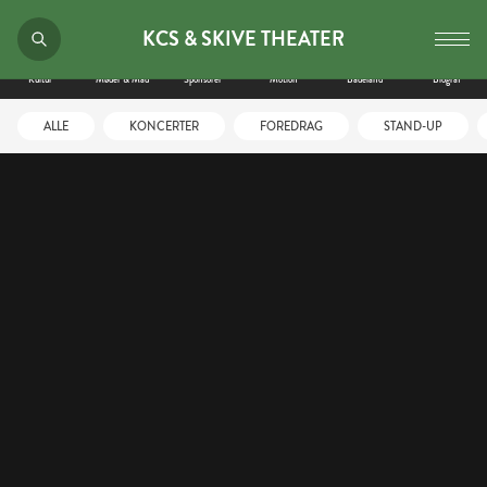
KCS & SKIVE THEATER
Kultur
Møder & Mad
Sponsorer
Motion
Badeland
Biograf
ALLE
KONCERTER
FOREDRAG
STAND-UP