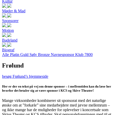
Kultur
Møder & Mad
Sponsorer
Motion
Badeland
Biograf
Alle
Platin
Guld
Sølv
Bronze
Navnesponsor
Klub 7800
Frølund
besøg Frølund’s hjemmeside
Her er der en tekst på vej om denne sponsor – i mellemtiden kan du læse her
hvorfor det betaler sig at være sponsor i KCS og Skive Theater!
Mange virksomheder kombinerer sit sponsorat med det naturlige
ønske om at ”forkæle” sine medarbejdere med jævne mellemrum –
og ikke mange har de muligheder for oplevelser i koncertsale som
Skive Theater og KCS tilbyder. Skal personaleforeningen med til et