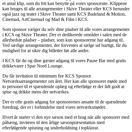
et antal klip, som du frit kan benytte på vores sponsorsite. Klippene
kan bruges til alle arrangementer i Skive Theater eller KCS herunder
også jazz og teater i Skive Theater samt KCS Badeland & Motion,
Cinema4, ArtCinema4 og Mad & Film i KCS.
Som sponsor vælger du selv dine pladser til alle vores arrangementer
i KCS og Skive Theater. Der er dedikerede områder i salen med de
allerbedste pladser – pladser, som kun sponsorerne har adgang til.
Ved særlige arrangementer, der forventes at sælge ud hurtigt, får du
mulighed for at sikre dig billetter før alle andre.
I KCS får du og dine gæster adgang til vores Pause Bar med gratis
drikkevarer i Spar Nord Lounge.
Du får invitation til minimum fire KCS Sponsor
Netværksarrangementer om året. Her kan alle sponsorer møde med
to personer til et spændende oplæg og efterfølge er der lidt godt at
spise og drikke mens der netværkes.
Der er ofte gratis adgang for sponsorernes ansatte til de spændende
foredrag, der er i forbindelse med vores netværksmøder.
Hvert år starter vi den nye sæson med et brag når alle sponsorer med
påhæng, inviteres til den årlige sæsonpræsentation med
efterfølgende spisning og underholdning i topklasse.