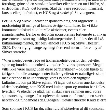
foredrag, grine ad en stand-up komiker eller bare en tur i biffen, så
er det også i KCS, det foregår. Skal der være reception, firmafest,
kursus eller julefrokost, er KCS også
stedet
på Skive-egnen.
For KCS og Skive Theater er sponsorbidrag helt afgørende. I
modsætning til mange af landets øvrige kulturhuse, får vi ikke
kommunalt tilskud til kulturelle aktiviteter, events eller
arrangementer. Derfor er det også sponsorernes fortjeneste at vi kan
præsentere et stort og alsidigt kulturrepertoire. I alt blev det til 148
kulturarrangementer, der blev afholdt i KCS og Skive Theater i
2023. Det er rigtig mange og langt flere end normalt for en by af
Skives størrelse.
”Vi er meget begejstrede og taknemmelige overfor den velvilje,
støtte og imødekommenhed, vi møder fra vores sponsorer. Meget
ville ikke være muligt uden disse partnerskaber – og den hjælp til
talrige kulturelle arrangementer forår og efterår er naturligvis stærkt
medvirkende til at understrege vores ry som den vigtigste
kulturinstitution på Skive-egnen. Vi tager det som en anerkendelse
af den betydning, som KCS med kultur, sport og motion har i alles
hverdag. Vi glæder os altid, når vi skal være sammen med vores
sponsorer, og mange af os oplever det som et uformelt, men stærkt
netværk og fundament i dagligdagen”, udtaler direktør Knud Bjerre
Som sponsor i KCS får du, afhængig af størrelsen af dit sponsorat,