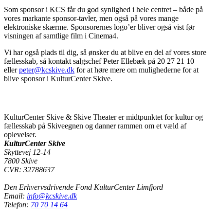
Som sponsor i KCS får du god synlighed i hele centret – både på
vores markante sponsor-tavler, men også på vores mange
elektroniske skærme. Sponsorernes logo’er bliver også vist før
visningen af samtlige film i Cinema4.
Vi har også plads til dig, så ønsker du at blive en del af vores store
fællesskab, så kontakt salgschef Peter Ellebæk på 20 27 21 10
eller
peter@kcskive.dk
for at høre mere om mulighederne for at
blive sponsor i KulturCenter Skive.
KulturCenter Skive & Skive Theater er midtpunktet for kultur og
fællesskab på Skiveegnen og danner rammen om et væld af
oplevelser.
KulturCenter Skive
Skyttevej 12-14
7800 Skive
CVR: 32788637
Den Erhvervsdrivende Fond KulturCenter Limfjord
Email:
info@kcskive.dk
Telefon:
70 70 14 64