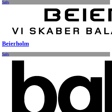
Sølv
Beierholm
Sølv