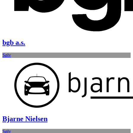
bgb a.s.
Sølv
Bjarne Nielsen
Sølv