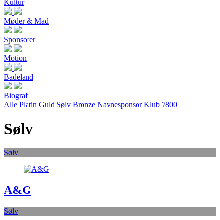
Kultur
Møder & Mad
Sponsorer
Motion
Badeland
Biograf
Alle
Platin
Guld
Sølv
Bronze
Navnesponsor
Klub 7800
Sølv
Sølv
A&G
Sølv