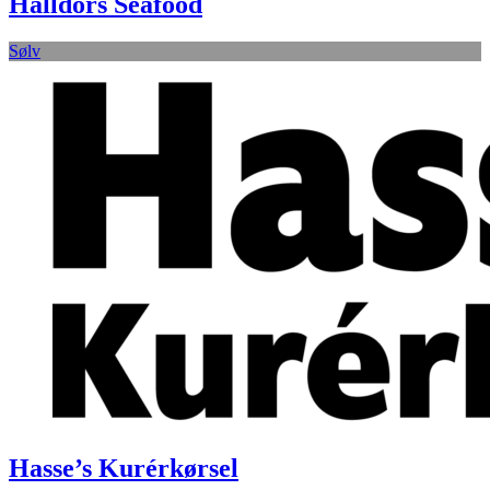
Halldors Seafood
Sølv
Hasse’s Kurérkørsel