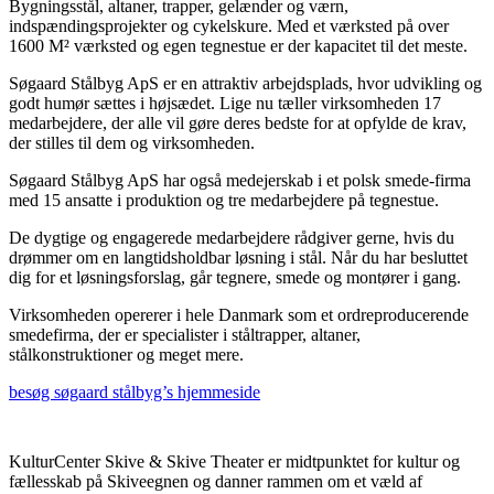
Bygningsstål, altaner, trapper, gelænder og værn,
indspændingsprojekter og cykelskure. Med et værksted på over
1600 M² værksted og egen tegnestue er der kapacitet til det meste.
Søgaard Stålbyg ApS er en attraktiv arbejdsplads, hvor udvikling og
godt humør sættes i højsædet. Lige nu tæller virksomheden 17
medarbejdere, der alle vil gøre deres bedste for at opfylde de krav,
der stilles til dem og virksomheden.
​Søgaard Stålbyg ApS har også medejerskab i et polsk smede-firma
med 15 ansatte i produktion og tre medarbejdere på tegnestue.
De dygtige og engagerede medarbejdere rådgiver gerne, hvis du
drømmer om en langtidsholdbar løsning i stål. Når du har besluttet
dig for et løsningsforslag, går tegnere, smede og montører i gang.
Virksomheden opererer i hele Danmark som et ordreproducerende
smedefirma, der er specialister i ståltrapper, altaner,
stålkonstruktioner og meget mere.
besøg søgaard stålbyg’s hjemmeside
KulturCenter Skive & Skive Theater er midtpunktet for kultur og
fællesskab på Skiveegnen og danner rammen om et væld af