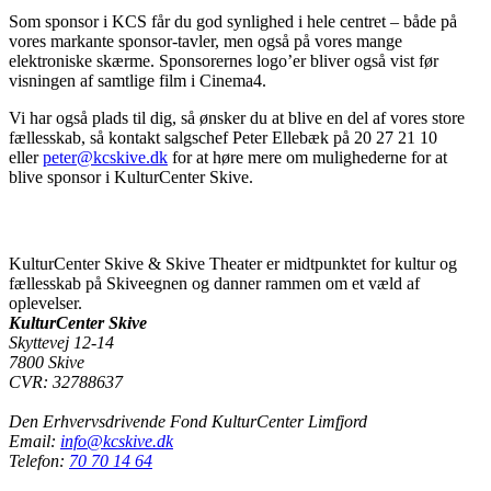
Som sponsor i KCS får du god synlighed i hele centret – både på
vores markante sponsor-tavler, men også på vores mange
elektroniske skærme. Sponsorernes logo’er bliver også vist før
visningen af samtlige film i Cinema4.
Vi har også plads til dig, så ønsker du at blive en del af vores store
fællesskab, så kontakt salgschef Peter Ellebæk på 20 27 21 10
eller
peter@kcskive.dk
for at høre mere om mulighederne for at
blive sponsor i KulturCenter Skive.
KulturCenter Skive & Skive Theater er midtpunktet for kultur og
fællesskab på Skiveegnen og danner rammen om et væld af
oplevelser.
KulturCenter Skive
Skyttevej 12-14
7800 Skive
CVR: 32788637
Den Erhvervsdrivende Fond KulturCenter Limfjord
Email:
info@kcskive.dk
Telefon:
70 70 14 64