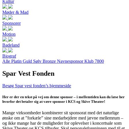
Kultur
Møder & Mad
Sponsorer
Motion
Badeland
Biograf
Alle
Platin
Guld
Sølv
Bronze
Navnesponsor
Klub 7800
Spar Vest Fonden
Besøg Spar vest fonden’s hjemmeside
Her er der en tekst på vej om denne sponsor – i mellemtiden kan du læse her
hvorfor det betaler sig at være sponsor i KCS og Skive Theater!
Mange virksomheder kombinerer sit sponsorat med det naturlige
ønske om at ”forkæle” sine medarbejdere med jævne mellemrum –
og ikke mange har de muligheder for oplevelser i koncertsale som
Skive Theater og KCS tilbyder. Skal personaleforeningen med til et