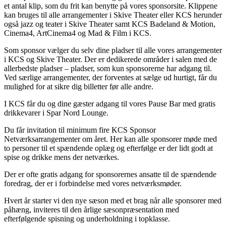
et antal klip, som du frit kan benytte på vores sponsorsite. Klippene
kan bruges til alle arrangementer i Skive Theater eller KCS herunder
også jazz og teater i Skive Theater samt KCS Badeland & Motion,
Cinema4, ArtCinema4 og Mad & Film i KCS.
Som sponsor vælger du selv dine pladser til alle vores arrangementer
i KCS og Skive Theater. Der er dedikerede områder i salen med de
allerbedste pladser – pladser, som kun sponsorerne har adgang til.
Ved særlige arrangementer, der forventes at sælge ud hurtigt, får du
mulighed for at sikre dig billetter før alle andre.
I KCS får du og dine gæster adgang til vores Pause Bar med gratis
drikkevarer i Spar Nord Lounge.
Du får invitation til minimum fire KCS Sponsor
Netværksarrangementer om året. Her kan alle sponsorer møde med
to personer til et spændende oplæg og efterfølge er der lidt godt at
spise og drikke mens der netværkes.
Der er ofte gratis adgang for sponsorernes ansatte til de spændende
foredrag, der er i forbindelse med vores netværksmøder.
Hvert år starter vi den nye sæson med et brag når alle sponsorer med
påhæng, inviteres til den årlige sæsonpræsentation med
efterfølgende spisning og underholdning i topklasse.