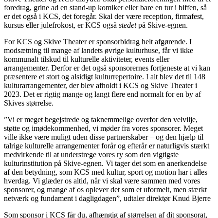
foredrag, grine ad en stand-up komiker eller bare en tur i biffen, så
er det også i KCS, det foregår. Skal der være reception, firmafest,
kursus eller julefrokost, er KCS også
stedet
på Skive-egnen.
For KCS og Skive Theater er sponsorbidrag helt afgørende. I
modsætning til mange af landets øvrige kulturhuse, får vi ikke
kommunalt tilskud til kulturelle aktiviteter, events eller
arrangementer. Derfor er det også sponsorernes fortjeneste at vi kan
præsentere et stort og alsidigt kulturrepertoire. I alt blev det til 148
kulturarrangementer, der blev afholdt i KCS og Skive Theater i
2023. Det er rigtig mange og langt flere end normalt for en by af
Skives størrelse.
”Vi er meget begejstrede og taknemmelige overfor den velvilje,
støtte og imødekommenhed, vi møder fra vores sponsorer. Meget
ville ikke være muligt uden disse partnerskaber – og den hjælp til
talrige kulturelle arrangementer forår og efterår er naturligvis stærkt
medvirkende til at understrege vores ry som den vigtigste
kulturinstitution på Skive-egnen. Vi tager det som en anerkendelse
af den betydning, som KCS med kultur, sport og motion har i alles
hverdag. Vi glæder os altid, når vi skal være sammen med vores
sponsorer, og mange af os oplever det som et uformelt, men stærkt
netværk og fundament i dagligdagen”, udtaler direktør Knud Bjerre
Som sponsor i KCS får du, afhængig af størrelsen af dit sponsorat,