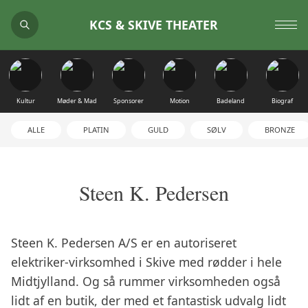
KCS & SKIVE THEATER
Kultur
Møder & Mad
Sponsorer
Motion
Badeland
Biograf
ALLE
PLATIN
GULD
SØLV
BRONZE
Steen K. Pedersen
Steen K. Pedersen A/S er en autoriseret
elektriker-virksomhed i Skive med rødder i hele
Midtjylland. Og så rummer virksomheden også
lidt af en butik, der med et fantastisk udvalg lidt