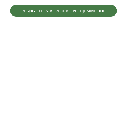
BESØG STEEN K. PEDERSENS HJEMMESIDE