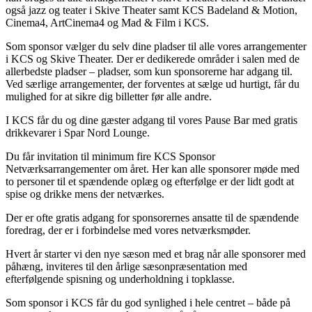
også jazz og teater i Skive Theater samt KCS Badeland & Motion,
Cinema4, ArtCinema4 og Mad & Film i KCS.
Som sponsor vælger du selv dine pladser til alle vores arrangementer
i KCS og Skive Theater. Der er dedikerede områder i salen med de
allerbedste pladser – pladser, som kun sponsorerne har adgang til.
Ved særlige arrangementer, der forventes at sælge ud hurtigt, får du
mulighed for at sikre dig billetter før alle andre.
I KCS får du og dine gæster adgang til vores Pause Bar med gratis
drikkevarer i Spar Nord Lounge.
Du får invitation til minimum fire KCS Sponsor
Netværksarrangementer om året. Her kan alle sponsorer møde med
to personer til et spændende oplæg og efterfølge er der lidt godt at
spise og drikke mens der netværkes.
Der er ofte gratis adgang for sponsorernes ansatte til de spændende
foredrag, der er i forbindelse med vores netværksmøder.
Hvert år starter vi den nye sæson med et brag når alle sponsorer med
påhæng, inviteres til den årlige sæsonpræsentation med
efterfølgende spisning og underholdning i topklasse.
Som sponsor i KCS får du god synlighed i hele centret – både på