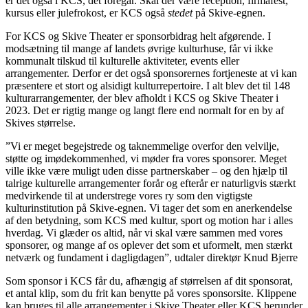
er det også i KCS, det foregår. Skal der være reception, firmafest,
kursus eller julefrokost, er KCS også
stedet
på Skive-egnen.
For KCS og Skive Theater er sponsorbidrag helt afgørende. I
modsætning til mange af landets øvrige kulturhuse, får vi ikke
kommunalt tilskud til kulturelle aktiviteter, events eller
arrangementer. Derfor er det også sponsorernes fortjeneste at vi kan
præsentere et stort og alsidigt kulturrepertoire. I alt blev det til 148
kulturarrangementer, der blev afholdt i KCS og Skive Theater i
2023. Det er rigtig mange og langt flere end normalt for en by af
Skives størrelse.
”Vi er meget begejstrede og taknemmelige overfor den velvilje,
støtte og imødekommenhed, vi møder fra vores sponsorer. Meget
ville ikke være muligt uden disse partnerskaber – og den hjælp til
talrige kulturelle arrangementer forår og efterår er naturligvis stærkt
medvirkende til at understrege vores ry som den vigtigste
kulturinstitution på Skive-egnen. Vi tager det som en anerkendelse
af den betydning, som KCS med kultur, sport og motion har i alles
hverdag. Vi glæder os altid, når vi skal være sammen med vores
sponsorer, og mange af os oplever det som et uformelt, men stærkt
netværk og fundament i dagligdagen”, udtaler direktør Knud Bjerre
Som sponsor i KCS får du, afhængig af størrelsen af dit sponsorat,
et antal klip, som du frit kan benytte på vores sponsorsite. Klippene
kan bruges til alle arrangementer i Skive Theater eller KCS herunder