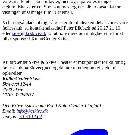
vores markante sponsor-tavler, men også på vores mange
elektroniske skærme. Sponsorernes logo’er bliver også vist før
visningen af samtlige film i Cinema4.
Vi har også plads til dig, så ønsker du at blive en del af vores store
fællesskab, så kontakt salgschef Peter Ellebæk på 20 27 21 10
eller
peter@kcskive.dk
for at høre mere om mulighederne for at
blive sponsor i KulturCenter Skive.
KulturCenter Skive & Skive Theater er midtpunktet for kultur og
fællesskab på Skiveegnen og danner rammen om et væld af
oplevelser.
KulturCenter Skive
Skyttevej 12-14
7800 Skive
CVR: 32788637
Den Erhvervsdrivende Fond KulturCenter Limfjord
Email:
info@kcskive.dk
Telefon:
70 70 14 64