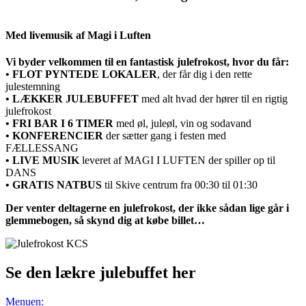
Med livemusik af Magi i Luften
Vi byder velkommen til en fantastisk julefrokost, hvor du får:
• FLOT PYNTEDE LOKALER
, der får dig i den rette
julestemning
• LÆKKER JULEBUFFET
med alt hvad der hører til en rigtig
julefrokost
• FRI BAR I 6 TIMER
med øl, juleøl, vin og sodavand
• KONFERENCIER
der sætter gang i festen med
FÆLLESSANG
• LIVE MUSIK
leveret af MAGI I LUFTEN der spiller op til
DANS
• GRATIS NATBUS
til Skive centrum fra 00:30 til 01:30
Der venter deltagerne en julefrokost, der ikke sådan lige går i
glemmebogen, så skynd dig at købe billet…
Se den lækre julebuffet her
Menuen: