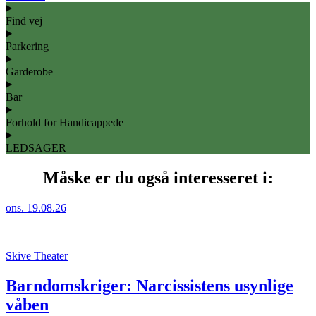
Find vej
Parkering
Garderobe
Bar
Forhold for Handicappede
LEDSAGER
Måske er du også interesseret i:
ons. 19.08.26
Skive Theater
Barndomskriger: Narcissistens usynlige
våben